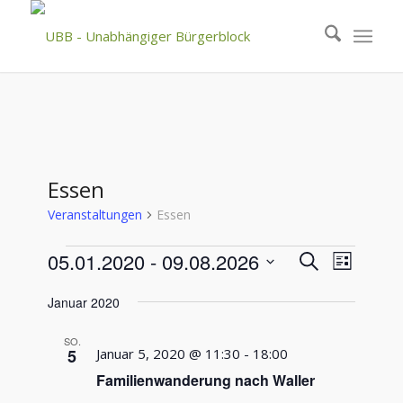
Essen
Veranstaltungen
Essen
Veranstaltungen
Veranstal
Veranst
05.01.2020
 - 
09.08.2026
Suche
Liste
Ansicht
Suche
Datum
Navigat
Januar 2020
wählen.
und
Ansichten
SO.
5
Januar 5, 2020 @ 11:30
-
18:00
Navigatio
Familienwanderung nach Waller