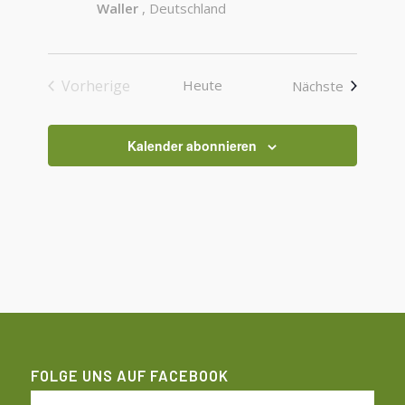
Waller
, Deutschland
Vorherige
Heute
Veranstal
Nächste
Veranstaltungen
Kalender abonnieren
FOLGE UNS AUF FACEBOOK