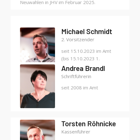
Neuwahlen in JHV im Februar 2025.
Michael Schmidt
2. Vorsitzender
seit 15.10.2023 im Amt
(bis 15.10.2023 1.
Vorsitzender)
Andrea Brandl
Schriftführerin
seit 2008 im Amt
Torsten Röhnicke
Kassenführer