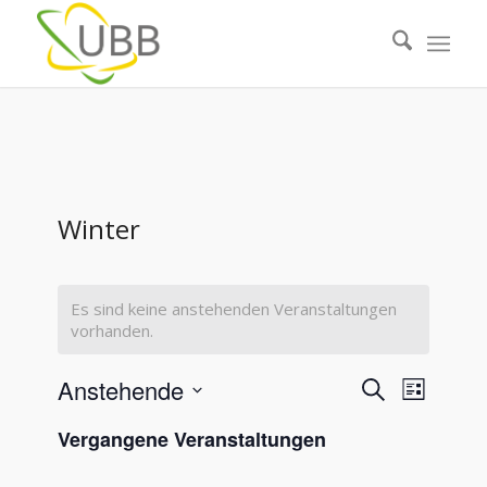
Winter
Es sind keine anstehenden Veranstaltungen
vorhanden.
Veranstal
Veranst
Anstehende
Suche
Liste
Ansicht
Suche
Datum
Navigat
Vergangene Veranstaltungen
wählen.
und