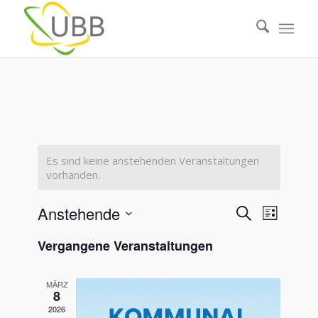
Es sind keine anstehenden Veranstaltungen
vorhanden.
Veranstal
Veranst
Anstehende
Suche
Liste
Ansicht
Suche
Datum
Navigat
Vergangene Veranstaltungen
wählen.
und
Ansichten
MÄRZ
Navigatio
8
2026