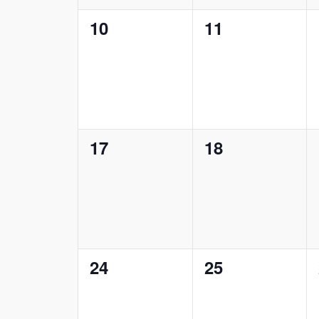
0
0
10
11
Veranstaltungen,
Veranstaltung
0
0
17
18
Veranstaltungen,
Veranstaltung
0
0
24
25
Veranstaltungen,
Veranstaltung