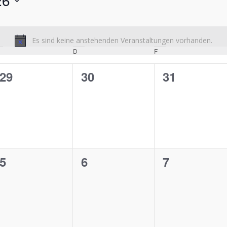
26
Es sind keine anstehenden Veranstaltungen vorhanden.
Hinweis
MITTWOCH
D
DONNERSTAG
F
FREITAG
0
0
0
29
30
31
en,
Veranstaltungen,
Veranstaltungen,
Veranstalt
0
0
0
5
6
7
en,
Veranstaltungen,
Veranstaltungen,
Veranstalt