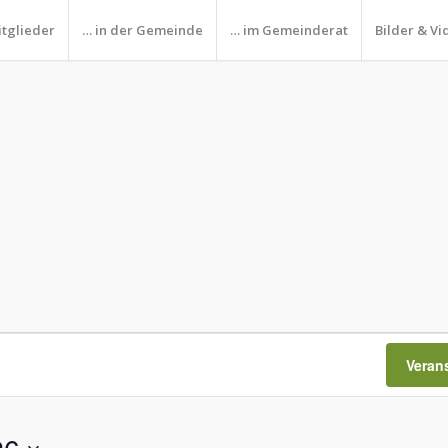
itglieder
… in der Gemeinde
… im Gemeinderat
Bilder & Vi
Veran