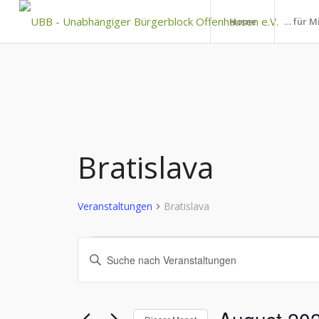
Home
… für M
Bratislava
Veranstaltungen
Bratislava
Veranstaltungen
Veranstaltungen
Bitte
Suche
Schlüsselwort
und
eingeben.
Suche
Ansichten,