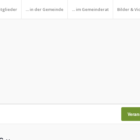
itglieder
… in der Gemeinde
… im Gemeinderat
Bilder & Vi
Veran