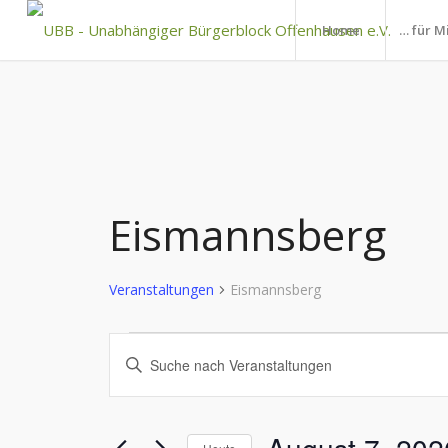
Home
… für M
Eismannsberg
Veranstaltungen
Eismannsberg
Veranstaltungen
Veranstaltungen
Bitte
für
Suche
Schlüsselwort
August
und
eingeben.
Suche
7,
Ansichten,