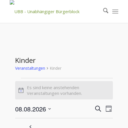
Kinder
Veranstaltungen
Kinder
Veranstaltungen
Es sind keine anstehenden
für
Hinweis
Veranstaltungen vorhanden.
August
8,
Veranstal
Veranst
08.08.2026
Suche
Tag
Ansicht
2026
Suche
Datum
Navigat
wählen.
und