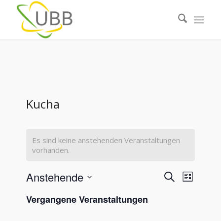
Kucha
Es sind keine anstehenden Veranstaltungen
vorhanden.
Veranstal
Veranst
Anstehende
Suche
Liste
Ansicht
Suche
Datum
Navigat
Vergangene Veranstaltungen
wählen.
und