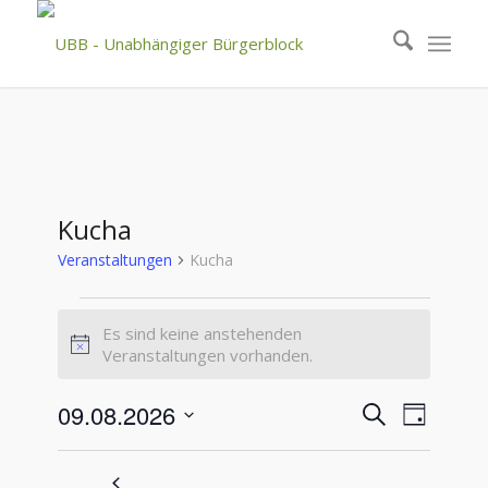
Kucha
Veranstaltungen
Kucha
Veranstaltungen
Es sind keine anstehenden
für
Hinweis
Veranstaltungen vorhanden.
August
9,
Veranstal
Veranst
09.08.2026
Suche
Tag
Ansicht
2026
Suche
Datum
Navigat
wählen.
und