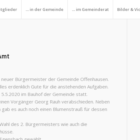
itglieder
… in der Gemeinde
… im Gemeinderat
Bilder & Vi
 Amt
t als neuer Bürgermeister der Gemeinde Offenhausen.
les erdenklich Gute für die anstehenden Aufgaben.
 5.5.2020 im Bauhof der Gemeinde statt.
seinen Vorgänger Georg Rauh verabschieden. Neben
 gab es auch noch einen Blumenstrauß für dessen
 Wahl des 2. Bürgermeisters wie auch die
chüsse.
Egensbach gewählt.