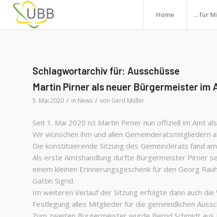
Home
… für M
Schlagwortarchiv für:
Ausschüsse
Martin Pirner als neuer Bürgermeister im
/
/
5. Mai 2020
in
News
von
Gerd Müller
Seit 1. Mai 2020 ist Martin Pirner nun offiziell im Am
Wir wünschen ihm und allen Gemeinderatsmitgliedern al
Die konstituierende Sitzung des Gemeinderats fand am
Als erste Amtshandlung durfte Bürgermeister Pirner 
einem kleinen Erinnerungsgeschenk für den Georg Rauh
Gattin Sigrid.
Im weiteren Verlauf der Sitzung erfolgte dann auch die
Festlegung alles Mitglieder für die gemeindlichen Auss
Zum zweiten Bürgermeister wurde Bernd Schmidt aus 