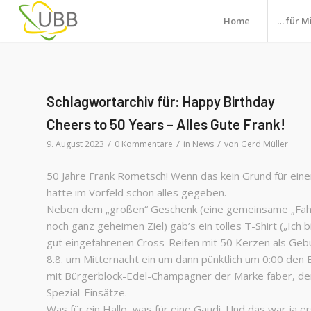
Home
… für M
Schlagwortarchiv für:
Happy Birthday
Cheers to 50 Years – Alles Gute Frank!
/
/
/
9. August 2023
0 Kommentare
in
News
von
Gerd Müller
50 Jahre Frank Rometsch! Wenn das kein Grund für ein
hatte im Vorfeld schon alles gegeben.
Neben dem „großen“ Geschenk (eine gemeinsame „Fahrt 
noch ganz geheimen Ziel) gab’s ein tolles T-Shirt („Ich
gut eingefahrenen Cross-Reifen mit 50 Kerzen als Geb
8.8. um Mitternacht ein um dann pünktlich um 0:00 den
mit Bürgerblock-Edel-Champagner der Marke faber, dem
Spezial-Einsätze.
Was für ein Hallo, was für eine Gaudi. Und das war ja 