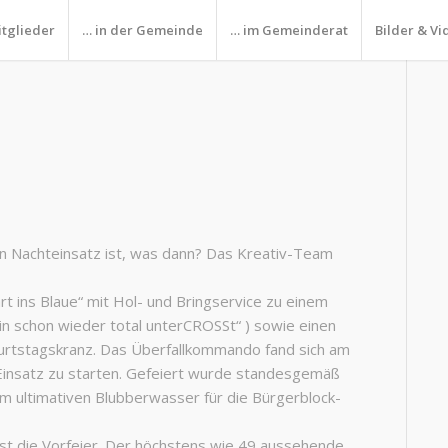
itglieder
… in der Gemeinde
… im Gemeinderat
Bilder & Vi
en Nachteinsatz ist, was dann? Das Kreativ-Team
ins Blaue“ mit Hol- und Bringservice zu einem
 bin schon wieder total unterCROSSt“ ) sowie einen
urtstagskranz. Das Überfallkommando fand sich am
 Einsatz zu starten. Gefeiert wurde standesgemäß
 ultimativen Blubberwasser für die Bürgerblock-
erst die Vorfeier. Der höchstens wie 49 aussehende,