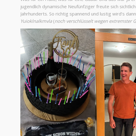
jugendlich dynamische Neufünfziger freute sich sichtli
Jahrhunderts. So richtig spannend und lustig wird’s da
Yuioklnalkmvla
(
noch verschlüsselt wegen extremster 