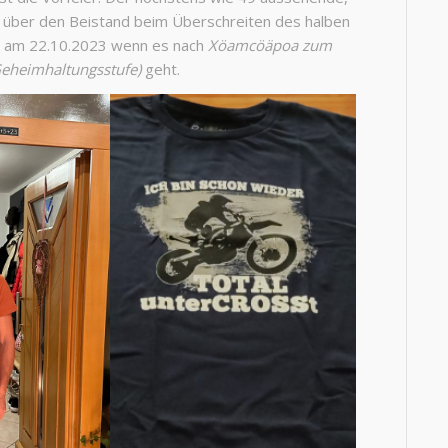
ch über den Beistand beim Überschreiten des halben
nn am 22.10.2023 wenn es nach
Xöamcöäpoa
zum
Geheimhaltungsstufe)
geht.