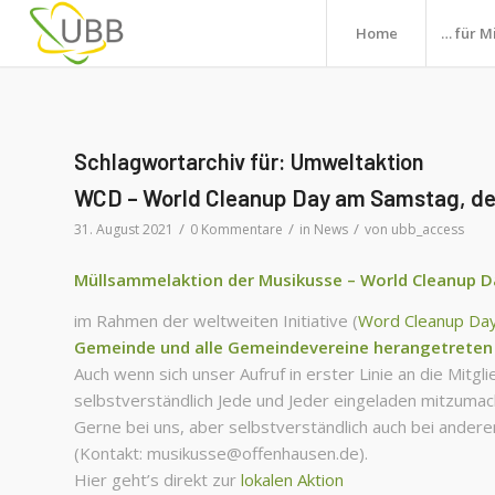
Home
… für M
Schlagwortarchiv für:
Umweltaktion
WCD – World Cleanup Day am Samstag, den
/
/
/
31. August 2021
0 Kommentare
in
News
von
ubb_access
Müllsammelaktion der Musikusse – World Cleanup D
im Rahmen der weltweiten Initiative (
Word Cleanup Da
Gemeinde und alle Gemeindevereine herangetreten
Auch wenn sich unser Aufruf in erster Linie an die Mitgli
selbstverständlich Jede und Jeder eingeladen mitzumac
Gerne bei uns, aber selbstverständlich auch bei ander
(Kontakt: musikusse@offenhausen.de).
Hier geht’s direkt zur
lokalen Aktion