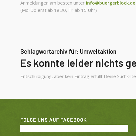
Anmeldungen am besten unter
info@buergerblock.de
(Mo-Do erst ab 18:30, Fr. ab 15 Uhr)
Schlagwortarchiv für:
Umweltaktion
Es konnte leider nichts 
Entschuldigung, aber kein Eintrag erfüllt Deine Suchkrite
FOLGE UNS AUF FACEBOOK