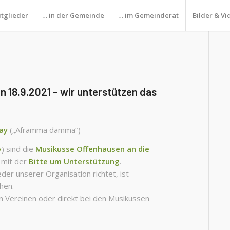
itglieder
… in der Gemeinde
… im Gemeinderat
Bilder & Vi
 18.9.2021 – wir unterstützen das
ay
(„Aframma damma“)
y
) sind die
Musikusse Offenhausen an die
mit der
Bitte um Unterstützung
.
eder unserer Organisation richtet, ist
hen.
en Vereinen oder direkt bei den Musikussen