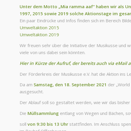
Unter dem Motto „Mia ramma aaf“ haben wir als Una
1997, 2015 sowie 2019 solche Aktionstage im ges
Ein paar Eindrücke und Infos finden sich im Bereich Bild
Umweltaktion 2015
Umweltaktion 2019
Wir freuen sehr über die Initiative der Musikusse und
viele von uns dabei sein könnten.
Hier in Kürze
der Aufruf, der bereits auch via eMail
a
Der Förderkreis der Musikusse e.V. hat die Aktion ins 
Da am
Samstag, den 18. September 2021
der „World 
ausgesucht.
Der Ablauf soll so gestaltet werden, wie wir das bishe
Die
Müllsammlung
entlang von Wegen und Bächen, sow
soll
von 9:30 bis 13 Uhr
stattfinden. Im Anschluss spen
im Bauhof Offenhausen.