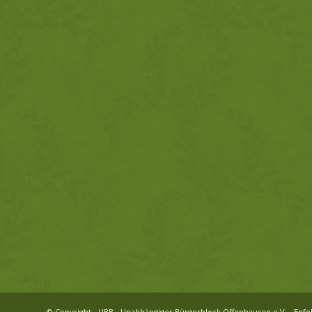
© Copyright - UBB - Unabhängiger Bürgerblock Offenhausen e.V. -
Enfo