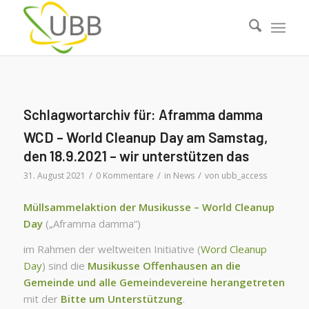
Schlagwortarchiv für:
Aframma damma
WCD – World Cleanup Day am Samstag,
den 18.9.2021 – wir unterstützen das
/
/
/
31. August 2021
0 Kommentare
in
News
von
ubb_access
Müllsammelaktion der Musikusse – World Cleanup
Day
(„Aframma damma“)
im Rahmen der weltweiten Initiative (
Word Cleanup
Day
) sind die
Musikusse Offenhausen an die
Gemeinde und alle Gemeindevereine herangetreten
mit der
Bitte um Unterstützung
.