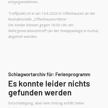
entgegennehmen.
Treffpunkt ist in am 19.8.2020 in Offenhausen an der
Bushaltestelle „Offenhausen/Mitte“.
Die Kinder können gegen 18:00 Uhr am
Mehrgenerationentreff (an der Kneippanlage in Kucha)
abgeholt werden.
Schlagwortarchiv für:
Ferienprogramm
Es konnte leider nichts
gefunden werden
Entschuldigung, aber kein Eintrag erfüllt Deine